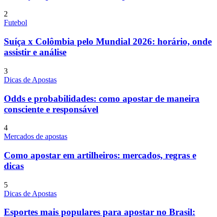
2
Futebol
Suíça x Colômbia pelo Mundial 2026: horário, onde
assistir e análise
3
Dicas de Apostas
Odds e probabilidades: como apostar de maneira
consciente e responsável
4
Mercados de apostas
Como apostar em artilheiros: mercados, regras e
dicas
5
Dicas de Apostas
Esportes mais populares para apostar no Brasil: