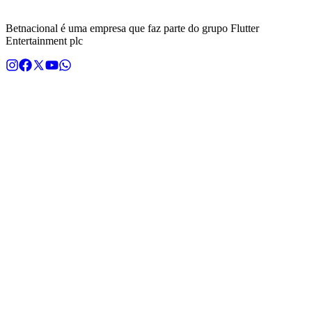
Brasil emitida pela Gaming Laboratories International (GLI).
Betnacional é uma empresa que faz parte do grupo Flutter
Entertainment plc