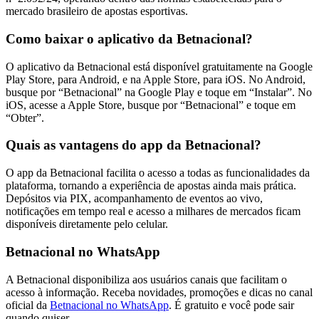
mercado brasileiro de apostas esportivas.
Como baixar o aplicativo da Betnacional?
O aplicativo da Betnacional está disponível gratuitamente na Google
Play Store, para Android, e na Apple Store, para iOS. No Android,
busque por “Betnacional” na Google Play e toque em “Instalar”. No
iOS, acesse a Apple Store, busque por “Betnacional” e toque em
“Obter”.
Quais as vantagens do app da Betnacional?
O app da Betnacional facilita o acesso a todas as funcionalidades da
plataforma, tornando a experiência de apostas ainda mais prática.
Depósitos via PIX, acompanhamento de eventos ao vivo,
notificações em tempo real e acesso a milhares de mercados ficam
disponíveis diretamente pelo celular.
Betnacional no WhatsApp
A Betnacional disponibiliza aos usuários canais que facilitam o
acesso à informação. Receba novidades, promoções e dicas no canal
oficial da
Betnacional no WhatsApp
. É gratuito e você pode sair
quando quiser.