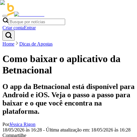
Criar conta
Entrar
Home
Dicas de Apostas
Como baixar o aplicativo da
Betnacional
O app da Betnacional está disponível para
Android e iOS. Veja o passo a passo para
baixar e o que você encontra na
plataforma.
Por
Jéssica Rigon
18/05/2026 às 16:28
- Última atualização em:
18/05/2026 às 16:28
Compartilhe